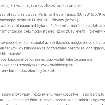
zelő) alá veti magát a következő tájékoztatónak.
séről szóló az Európai Parlament és a Tanács (EU) 2016/679 r
adságról szóló 2011. évi CXII. törvény (Infotv.)
s azt követő napon hatályba is lépő az információs önrendelkezés
gharmonizációs célú módosításáról szóló 2018. évi XIII. törvény
a továbbiakban: felhasználó) az adatkezelés megkezdése előtt 
n tényről, így különösen az adatkezelés céljáról és jogalapjáról
 időtartamáról.
éssel kapcsolatos jogaira és jogorvoslati lehetőségeire is.
atkezelését szabályozza: www.brekidesign.hu
ktronik.hu/adatkezelesi-tajekoztato
án azonosított vagy – közvetlenül vagy közvetve – azonosíthat
– különösen az érintett neve, azonosító jele, valamint egy vagy t