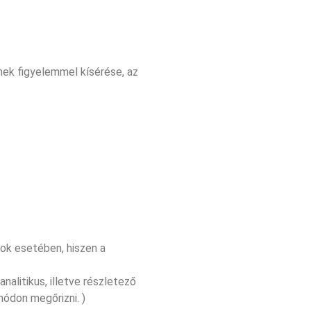
nek figyelemmel kísérése, az
tok esetében, hiszen a
nalitikus, illetve részletező
módon megőrizni. )