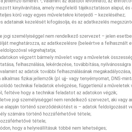
ára jellemző ismeret -, valamint az adatból levonható, az érinte
rozott kinyilvánítása, amely megfelelő tájékoztatáson alapul, és
eljes körű vagy egyes műveletekre kiterjedő – kezeléséhez;
yes adatainak kezelését kifogásolja, és az adatkezelés megszünte
ve jogi személyiséggel nem rendelkező szervezet – jelen esetben
élját meghatározza, az adatkezelésre (beleértve a felhasznált
eldolgozóval végrehajtatja;
az adatokon végzett bármely művelet vagy a műveletek összesség
ztatása, felhasználása, lekérdezése, továbbítása, nyilvánosságr
valamint az adatok további felhasználásának megakadályozása,
lkalmas fizikai jellemzők (pl. ujj- vagy tenyérnyomat, DNS-minta
olódó technikai feladatok elvégzése, függetlenül a műveletek
, feltéve hogy a technikai feladatot az adatokon végzik;
illetve jogi személyiséggel nem rendelkező szervezet, aki vagy 
e alapján történő szerződéskötést is – adatok feldolgozását vé
mély számára történő hozzáférhetővé tétele;
 hozzáférhetővé tétele;
módon, hogy a helyreállításuk többé nem lehetséges;