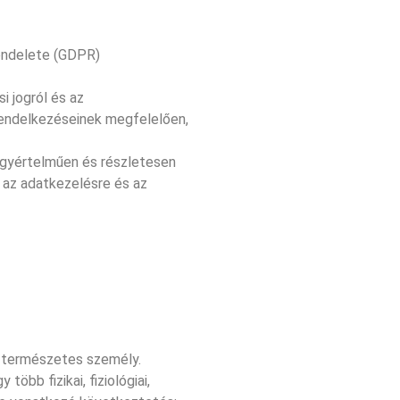
endelete (GDPR)
i jogról és az
 rendelkezéseinek megfelelően,
egyértelműen és részletesen
, az adatkezelésre és az
ó természetes személy.
öbb fizikai, fiziológiai,