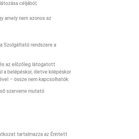
átozása céljából;
agy amely nem azonos az
a Szolgáltató rendszere a
és az előzőleg látogatott
 a belépéskor, illetve kilépéskor
lével – össze nem kapcsolhatók.
ülső szerverre mutató
atkozat tartalmazza az Érintett