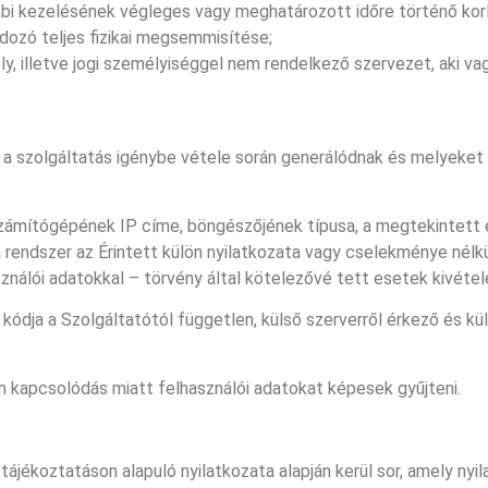
ábbi kezelésének végleges vagy meghatározott időre történő korl
ozó teljes fizikai megsemmisítése;
y, illetve jogi személyiséggel nem rendelkező szervezet, aki v
 a szolgáltatás igénybe vétele során generálódnak és melyeket 
számítógépének IP címe, böngészőjének típusa, a megtekintett 
rendszer az Érintett külön nyilatkozata vagy cselekménye nélkül
nálói adatokkal – törvény által kötelezővé tett esetek kivéte
 kódja a Szolgáltatótól független, külső szerverről érkező és k
en kapcsolódás miatt felhasználói adatokat képesek gyűjteni.
jékoztatáson alapuló nyilatkozata alapján kerül sor, amely nyil