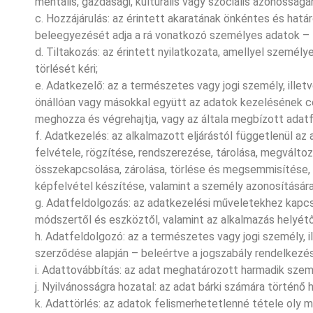
mentális, gazdasági, kulturális vagy szociális azonosság
c. Hozzájárulás: az érintett akaratának önkéntes és hatá
beleegyezését adja a rá vonatkozó személyes adatok – t
d. Tiltakozás: az érintett nyilatkozata, amellyel személ
törlését kéri;
e. Adatkezelő: az a természetes vagy jogi személy, illet
önállóan vagy másokkal együtt az adatok kezelésének c
meghozza és végrehajtja, vagy az általa megbízott adatf
f. Adatkezelés: az alkalmazott eljárástól függetlenül 
felvétele, rögzítése, rendszerezése, tárolása, megválto
összekapcsolása, zárolása, törlése és megsemmisítése, 
képfelvétel készítése, valamint a személy azonosítására a
g. Adatfeldolgozás: az adatkezelési műveletekhez kapcs
módszertől és eszköztől, valamint az alkalmazás helyétől
h. Adatfeldolgozó: az a természetes vagy jogi személy, 
szerződése alapján – beleértve a jogszabály rendelkezés
i. Adattovábbítás: az adat meghatározott harmadik sze
j. Nyilvánosságra hozatal: az adat bárki számára történő
k. Adattörlés: az adatok felismerhetetlenné tétele oly 