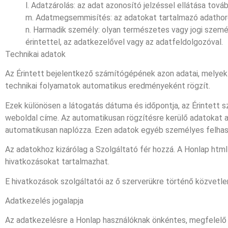
l. Adatzárolás: az adat azonosító jelzéssel ellátása tov
m. Adatmegsemmisítés: az adatokat tartalmazó adathord
n. Harmadik személy: olyan természetes vagy jogi személ
érintettel, az adatkezelővel vagy az adatfeldolgozóval.
Technikai adatok
Az Érintett bejelentkező számítógépének azon adatai, melyek
technikai folyamatok automatikus eredményeként rögzít.
Ezek különösen a látogatás dátuma és időpontja, az Érintett 
weboldal címe. Az automatikusan rögzítésre kerülő adatokat a 
automatikusan naplózza. Ezen adatok egyéb személyes felhasz
Az adatokhoz kizárólag a Szolgáltató fér hozzá. A Honlap html
hivatkozásokat tartalmazhat.
E hivatkozások szolgáltatói az ő szerverükre történő közvetl
Adatkezelés jogalapja
Az adatkezelésre a Honlap használóknak önkéntes, megfelelő tá