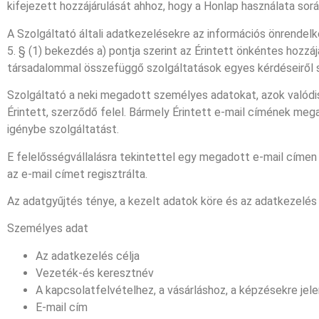
kifejezett hozzájárulását ahhoz, hogy a Honlap használata sor
A Szolgáltató általi adatkezelésekre az információs önrendelke
5. § (1) bekezdés a) pontja szerint az Érintett önkéntes hozzá
társadalommal összefüggő szolgáltatások egyes kérdéseiről szó
Szolgáltató a neki megadott személyes adatokat, azok valódi
Érintett, szerződő felel. Bármely Érintett e-mail címének meg
igénybe szolgáltatást.
E felelősségvállalásra tekintettel egy megadott e-mail címen
az e-mail címet regisztrálta.
Az adatgyűjtés ténye, a kezelt adatok köre és az adatkezelés
Személyes adat
Az adatkezelés célja
Vezeték-és keresztnév
A kapcsolatfelvételhez, a vásárláshoz, a képzésekre jel
E-mail cím