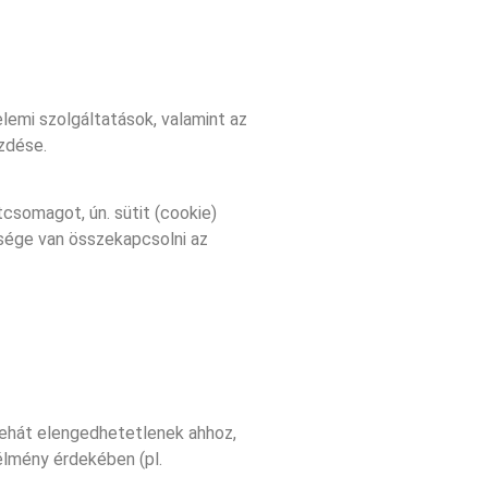
elemi szolgáltatások, valamint az
ezdése.
tcsomagot, ún. sütit (cookie)
ősége van összekapcsolni az
tehát elengedhetetlenek ahhoz,
élmény érdekében (pl.