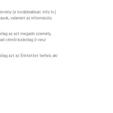
rvény (a továbbiakban: Info.tv.)
tások, valamint az információs
rólag az azt megadó személy,
il címről kizárólag ő vesz
g azt az Érintettet terheli, aki