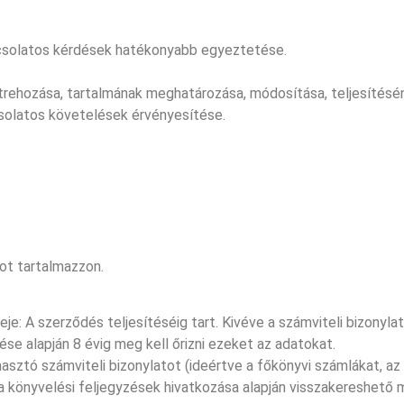
apcsolatos kérdések hatékonyabb egyeztetése.
étrehozása, tartalmának meghatározása, módosítása, teljesítésé
csolatos követelések érvényesítése.
ot tartalmazzon.
je: A szerződés teljesítéséig tart. Kivéve a számviteli bizonyla
ése alapján 8 évig meg kell őrizni ezeket az adatokat.
sztó számviteli bizonylatot (ideértve a főkönyvi számlákat, az a
, a könyvelési feljegyzések hivatkozása alapján visszakereshető 