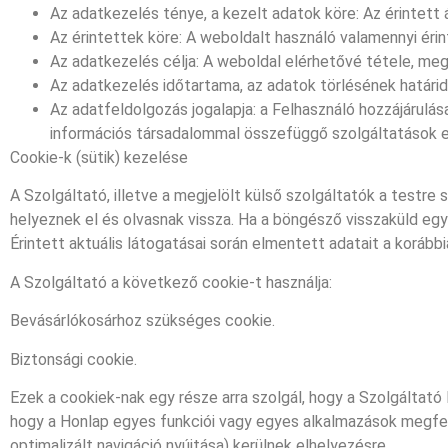
Az adatkezelés ténye, a kezelt adatok köre: Az érintet
Az érintettek köre: A weboldalt használó valamennyi érin
Az adatkezelés célja: A weboldal elérhetővé tétele, m
Az adatkezelés időtartama, az adatok törlésének határide
Az adatfeldolgozás jogalapja: a Felhasználó hozzájárulása
információs társadalommal összefüggő szolgáltatások eg
Cookie-k (sütik) kezelése
A Szolgáltató, illetve a megjelölt külső szolgáltatók a testre
helyeznek el és olvasnak vissza. Ha a böngésző visszaküld egy
Érintett aktuális látogatásai során elmentett adatait a korábbi
A Szolgáltató a következő cookie-t használja:
Bevásárlókosárhoz szükséges cookie.
Biztonsági cookie.
Ezek a cookiek-nak egy része arra szolgál, hogy a Szolgálta
hogy a Honlap egyes funkciói vagy egyes alkalmazások megfel
optimalizált navigáció nyújtása) kerülnek elhelyezésre.