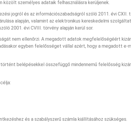
án közölt személyes adataik felhasználásra kerüljenek.
zési jogról és az információszabadságról szóló 2011. évi CXII. tö
járulása alapján, valamint az elektronikus kereskedelmi szolgálta
ló 2001. évi CVIII. törvény alapján kerül sor.
ságát nem ellenőrzi. A megadott adatok megfelelőségéért kizá
adásakor egyben felelősséget vállal azért, hogy a megadott e-ma
 történt belépésekkel összefüggő mindennemű felelősség kizáróla
 célja:
entkezéshez és a szabályszerű számla kiállításához szükséges.