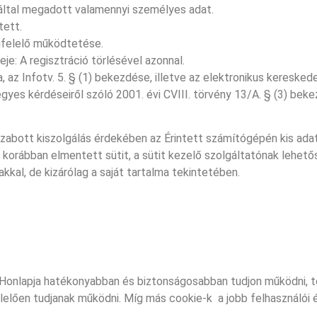
t által megadott valamennyi személyes adat.
tett.
egfelelő működtetése.
je: A regisztráció törlésével azonnal.
, az Infotv. 5. § (1) bekezdése, illetve az elektronikus keresked
yes kérdéseiről szóló 2001. évi CVIII. törvény 13/A. § (3) bek
 szabott kiszolgálás érdekében az Érintett számítógépén kis ada
 korábban elmentett sütit, a sütit kezelő szolgáltatónak lehet
akkal, de kizárólag a saját tartalma tekintetében.
tó Honlapja hatékonyabban és biztonságosabban tudjon működni, 
elően tudjanak működni. Míg más cookie-k a jobb felhasználói 