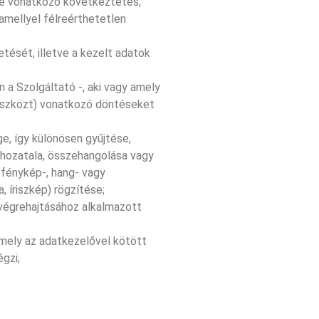
ttre vonatkozó következtetés;
 amellyel félreérthetetlen
tését, illetve a kezelt adatok
 a Szolgáltató -, aki vagy amely
 eszközt) vonatkozó döntéseket
e, így különösen gyűjtése,
a hozatala, összehangolása vagy
 fénykép-, hang- vagy
, íriszkép) rögzítése;
 végrehajtásához alkalmazott
amely az adatkezelővel kötött
gzi;