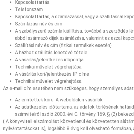
Kapcsolattartás.
Telefonszám
Kapcsolattartás, a számlázással, vagy a szállítással k
Számlázási név és cím
A szabályszerű számla kiállítása, továbbá a szerződés l
abból származó díjak számlázása, valamint az azzal kap
Szállítási név és cím (fizikai termékek esetén)
A házhoz szállítás lehetővé tétele.
A vásárlás/jelentkezés időpontja
Technikai művelet végrehajtása.
A vásárlás kori/jelentkezés IP címe
Technikai művelet végrehajtása.
Az e-mail cím esetében nem szükséges, hogy személyes adat
Az érintettek köre: A weboldalon vásárlók.
Az adatkezelés időtartama, az adatok törlésének határide
számvitelről szóló 2000. évi C. törvény 169. § (2) bekezd
( A könyvviteli elszámolást közvetlenül és közvetetten alátáma
nyilvántartásokat is), legalább 8 évig kell olvasható formában