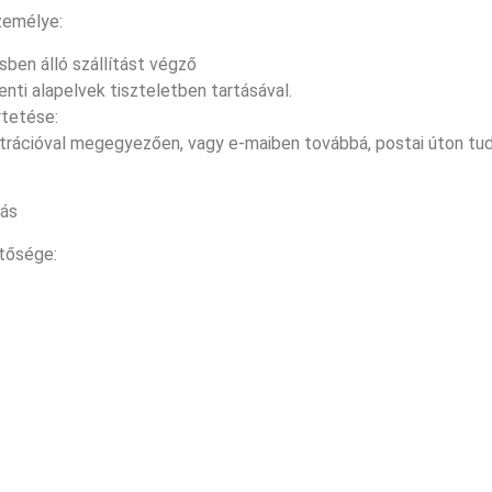
zemélye:
sben álló szállítást végző
enti alapelvek tiszteletben tartásával.
rtetése:
trációval megegyezően, vagy e-maiben továbbá, postai úton tu
tás
etősége: