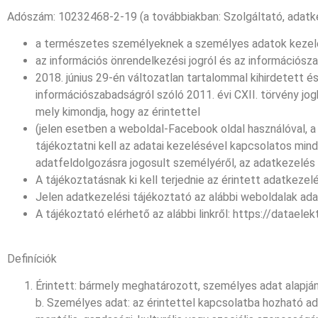
Adószám: 10232468-2-19 (a továbbiakban: Szolgáltató, adatke
a természetes személyeknek a személyes adatok kezelé
az információs önrendelkezési jogról és az információszab
2018. június 29-én változatlan tartalommal kihirdetett é
információszabadságról szóló 2011. évi CXII. törvény jo
mely kimondja, hogy az érintettel
(jelen esetben a weboldal-Facebook oldal használóval, 
tájékoztatni kell az adatai kezelésével kapcsolatos minde
adatfeldolgozásra jogosult személyéről, az adatkezelés
A tájékoztatásnak ki kell terjednie az érintett adatkezel
Jelen adatkezelési tájékoztató az alábbi weboldalak ad
A tájékoztató elérhető az alábbi linkről: https://dataele
Definíciók
Érintett: bármely meghatározott, személyes adat alapj
b. Személyes adat: az érintettel kapcsolatba hozható adat 